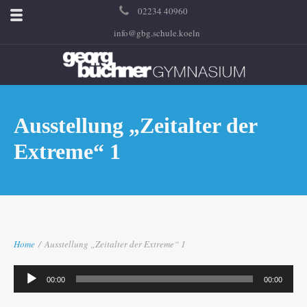
02234 40960
info@gbg.schule.koeln
Ausstellung „Zeitalter der
Extreme“ 1
Home
/
Ausstellung „Zeitalter der Extreme“ 1
Audio-
00:00
00:00
Player