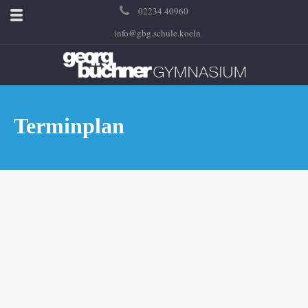
02234 40960
info@gbg.schule.koeln
Terminplan