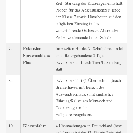
Ziel: Stärkung der Klassengemeinschaft,
Proben für das Abschlusskonzert Ende
der Klasse 7 sowie Hinarbeiten auf den
möglichen Einstieg in das
weiterführende Orchester. Alternativ:
Probenwochenende in der Schule
Exkursion
7a
Im zweiten Hj. des 7. Schuljahres findet
Sprachen
klasse
eine fächergebundene 3-Tage-
Plus
Exkursionsfahrt nach Trier/Luxemburg
statt.
8a
Exkursionsfahrt (1 Übernachtung)nach
Bremerhaven mit Besuch des
Auswandererhauses mit englischer
Führung/Rallye am Mittwoch und
Donnerstag vor den
Halbjahreszeugnissen.
Klassenfahrt
10
4 Übernachtungen in Deutschland (bzw.
auf Antrag bei der SL für ein Reiseziel