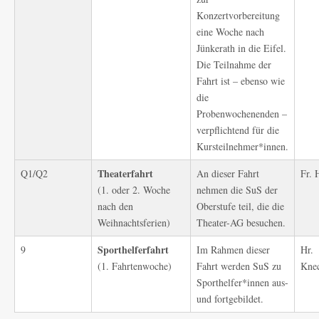
Konzertvorbereitung
eine Woche nach
Jünkerath in die Eifel.
Die Teilnahme der
Fahrt ist – ebenso wie
die
Probenwochenenden –
verpflichtend für die
Kursteilnehmer*innen.
Theaterfahrt
Q1/Q2
An dieser Fahrt
Fr. 
(1. oder 2. Woche
nehmen die SuS der
nach den
Oberstufe teil, die die
Weihnachtsferien)
Theater-AG besuchen.
Sporthelferfahrt
9
Im Rahmen dieser
Hr.
(1. Fahrtenwoche)
Fahrt werden SuS zu
Knec
Sporthelfer*innen aus-
und fortgebildet.