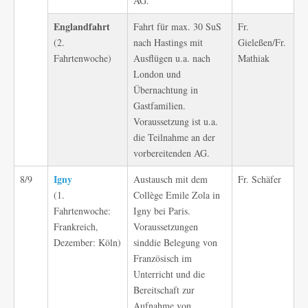
AG.
Englandfahrt
Fahrt für max. 30 SuS
Fr.
(2.
nach Hastings mit
Gieleßen/Fr.
Fahrtenwoche)
Ausflügen u.a. nach
Mathiak
London und
Übernachtung in
Gastfamilien.
Voraussetzung ist u.a.
die Teilnahme an der
vorbereitenden AG.
Igny
8/9
Austausch mit dem
Fr. Schäfer
(1.
Collège Emile Zola in
Fahrtenwoche:
Igny bei Paris.
Frankreich,
Voraussetzungen
Dezember: Köln)
sinddie Belegung von
Französisch im
Unterricht und die
Bereitschaft zur
Aufnahme von