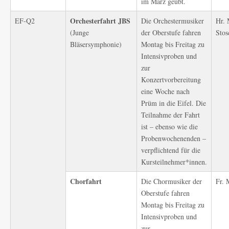
im März geübt.
Orchesterfahrt
JBS
EF-Q2
Die Orchestermusiker
Hr. 
(Junge
der Oberstufe fahren
Stos
Bläsersymphonie)
Montag bis Freitag zu
Intensivproben und
zur
Konzertvorbereitung
eine Woche nach
Prüm in die Eifel. Die
Teilnahme der Fahrt
ist – ebenso wie die
Probenwochenenden –
verpflichtend für die
Kursteilnehmer*innen.
Chorfahrt
Die Chormusiker der
Fr. 
Oberstufe fahren
Montag bis Freitag zu
Intensivproben und
zur