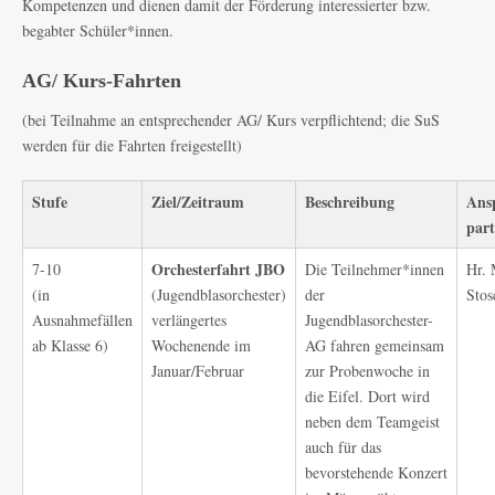
Kompetenzen und dienen damit der Förderung interessierter bzw.
begabter Schüler*innen.
AG/ Kurs-Fahrten
(bei Teilnahme an entsprechender AG/ Kurs verpflichtend; die SuS
werden für die Fahrten freigestellt)
Stufe
Ziel/
Zeitraum
Beschreibung
Ans
part
Orchesterfahrt
JBO
7-10
Die Teilnehmer*innen
Hr. 
(in
(Jugendblasorchester)
der
Stos
Ausnahmefällen
verlängertes
Jugendblasorchester-
ab Klasse 6)
Wochenende im
AG fahren gemeinsam
Januar/Februar
zur Probenwoche in
die Eifel. Dort wird
neben dem Teamgeist
auch für das
bevorstehende Konzert