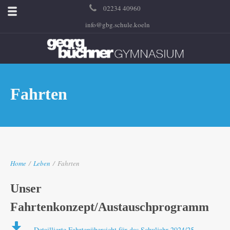
02234 40960
info@gbg.schule.koeln
Fahrten
Home
/
Leben
/
Fahrten
Unser
Fahrtenkonzept/Austauschprogramm
Detaillierte Fahrtenübersicht für das Schuljahr 2024/25