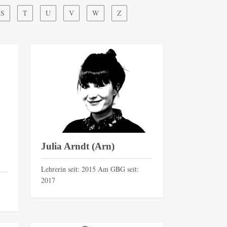
S
T
U
V
W
Z
Julia Arndt (Arn)
Lehrerin seit: 2015 Am GBG seit:
2017