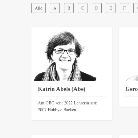
Alle
A
B
C
D
E
F
Katrin Abels (Abe)
Gero
Am GBG seit: 2022 Lehrerin seit:
2007 Hobbys: Backen