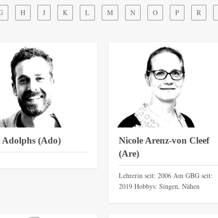
G
H
J
K
L
M
N
O
P
R
 Adolphs (Ado)
Nicole Arenz-von Cleef
(Are)
Lehrerin seit: 2006 Am GBG seit:
2019 Hobbys: Singen, Nähen