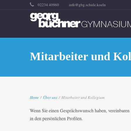
02234 40960
info@gbg.schule.koeln
Mitarbeiter und Ko
Home
/
Über uns
/
Mitarbeiter und Kollegium
Wenn Sie einen Gesprächswunsch haben, vereinbaren S
in den persönlichen Profilen.