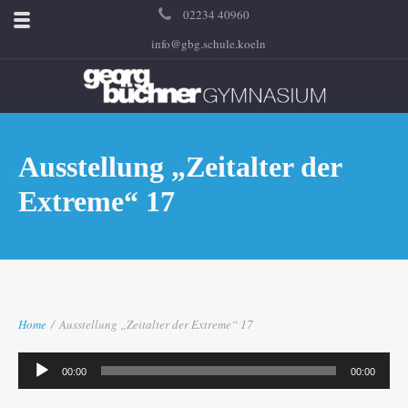
02234 40960
info@gbg.schule.koeln
Ausstellung „Zeitalter der
Extreme“ 17
Home
/
Ausstellung „Zeitalter der Extreme“ 17
Audio-
00:00
00:00
Player