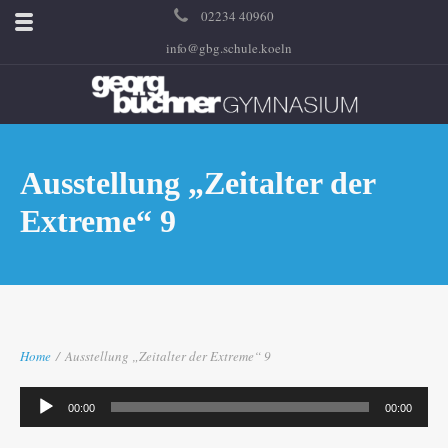
02234 40960
info@gbg.schule.koeln
Ausstellung „Zeitalter der
Extreme“ 9
Home
/
Ausstellung „Zeitalter der Extreme“ 9
Audio-
00:00
00:00
Player