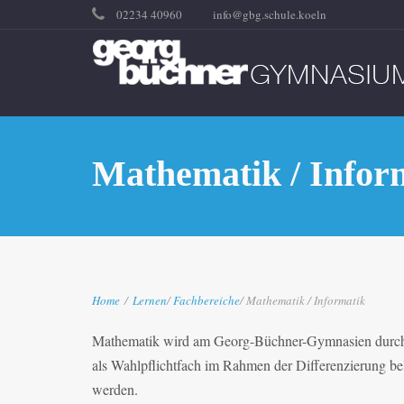
02234 40960
info@gbg.schule.koeln
Mathematik / Infor
Home
/
Lernen
/
Fachbereiche
/ Mathematik / Informatik
Mathematik wird am Georg-Büchner-Gymnasien durchgäng
als Wahlpflichtfach im Rahmen der Differenzierung bel
werden.