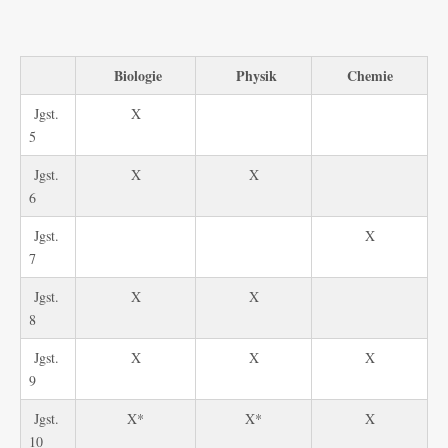
Biologie
Physik
Chemie
Jgst.
X
5
Jgst.
X
X
6
Jgst.
X
7
Jgst.
X
X
8
Jgst.
X
X
X
9
Jgst.
X*
X*
X
10