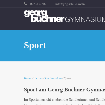
02234 40960
info@gbg.schule.koeln
Sport
Home
/
Lernen
/
Fachbereiche
/ Sport
Sport am Georg Büchner Gymnasi
Im Sportunterricht erleben die Schülerinnen und Schül