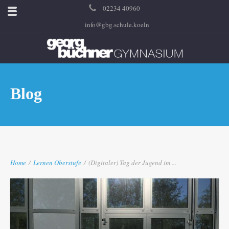
02234 40960
info@gbg.schule.koeln
Blog
Home
/
Lernen
Oberstufe
/
(Digitaler) Tag der Jugend im ...