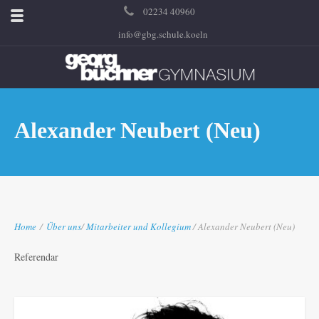
02234 40960
info@gbg.schule.koeln
Alexander Neubert (Neu)
Home
/
Über uns
/
Mitarbeiter und Kollegium
/ Alexander Neubert (Neu)
Referendar