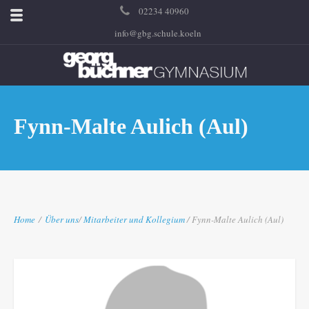
02234 40960
info@gbg.schule.koeln
Fynn-Malte Aulich (Aul)
Home
/
Über uns
/
Mitarbeiter und Kollegium
/ Fynn-Malte Aulich (Aul)