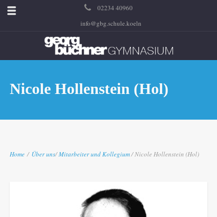
02234 40960
info@gbg.schule.koeln
Nicole Hollenstein (Hol)
Home
/
Über uns
/
Mitarbeiter und Kollegium
/ Nicole Hollenstein (Hol)