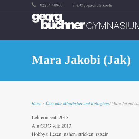
02234 40960
info@gbg.schule.koeln
Mara Jakobi (Jak)
Home
/
Über uns
/
Mitarbeiter und Kollegium
/ Mara Jakobi (J
Lehrerin seit: 2013
Am GBG seit: 2013
Hobbys: Lesen, nähen, stricken, rätseln