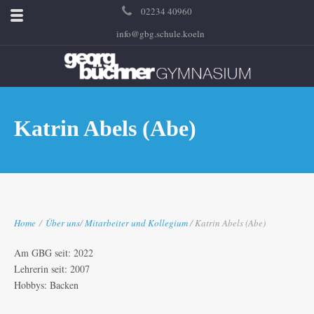
02234 40960
info@gbg.schule.koeln
Katrin Abels (Abe)
Home
/
Über uns
/
Mitarbeiter und Kollegium
/ Katrin Abels (Abe)
Am GBG seit: 2022
Lehrerin seit: 2007
Hobbys: Backen