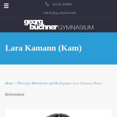
02234 40960
info@gbg.schule.koeln
Lara Kamann (Kam)
Home
/
Über uns
/
Mitarbeiter und Kollegium
/ Lara Kamann (Kam)
Referendarin