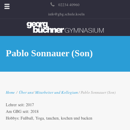
02234 40960
info@gbg.schule.koeln
Pablo Sonnauer (Son)
Home
/
Über uns
/
Mitarbeiter und Kollegium
/ Pablo Sonnauer (Son)
Lehrer seit: 2017
Am GBG seit: 2018
Hobbys: Fußball, Yoga, tauchen, kochen und backen