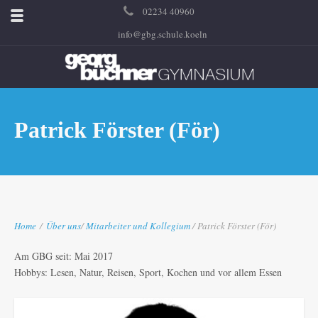
02234 40960
info@gbg.schule.koeln
Patrick Förster (För)
Home
/
Über uns
/
Mitarbeiter und Kollegium
/ Patrick Förster (För)
Am GBG seit: Mai 2017
Hobbys: Lesen, Natur, Reisen, Sport, Kochen und vor allem Essen