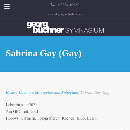
02234 40960
info@gbg.schule.koeln
Sabrina Gay (Gay)
Home
/
Über uns
/
Mitarbeiter und Kollegium
/ Sabrina Gay (Gay)
Lehrerin seit: 2021
Am GBG seit: 2021
Hobbys: Gärtnern, Fotografieren, Kochen, Kino, Lesen