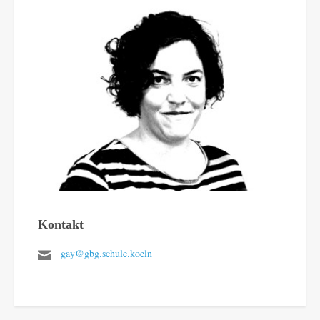
Kontakt
gay@gbg.schule.koeln