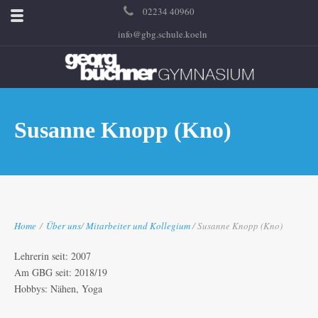
02234 40960
info@gbg.schule.koeln
Susanne Knopp (Kno)
Home
/
Über uns
/
Mitarbeiter und Kollegium
/ Susanne Knopp (Kno)
Lehrerin seit: 2007
Am GBG seit: 2018/19
Hobbys: Nähen, Yoga