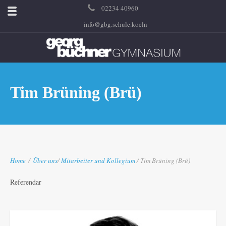
02234 40960
info@gbg.schule.koeln
Tim Brüning (Brü)
Home
/
Über uns
/
Mitarbeiter und Kollegium
/ Tim Brüning (Brü)
Referendar