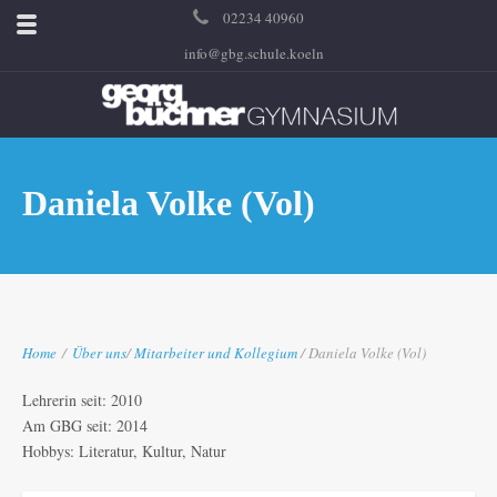
02234 40960
info@gbg.schule.koeln
Daniela Volke (Vol)
Home
/
Über uns
/
Mitarbeiter und Kollegium
/ Daniela Volke (Vol)
Lehrerin seit: 2010
Am GBG seit: 2014
Hobbys: Literatur, Kultur, Natur