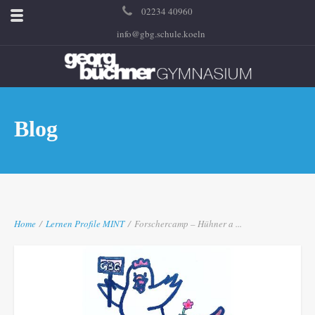
02234 40960
info@gbg.schule.koeln
Blog
Home
/
Lernen
Profile
MINT
/
Forschercamp – Hühner a ...