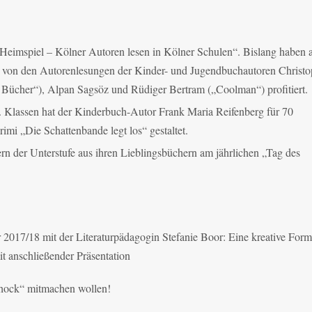
 „Heimspiel – Kölner Autoren lesen in Kölner Schulen“. Bislang haben
e von den Autorenlesungen der Kinder- und Jugendbuchautoren Christ
e Bücher“), Alpan Sagsöz und Rüdiger Bertram („Coolman“) profitiert.
6. Klassen hat der Kinderbuch-Autor Frank Maria Reifenberg für 70
imi „Die Schattenbande legt los“ gestaltet.
ern der Unterstufe aus ihren Lieblingsbüchern am jährlichen „Tag des
 2017/18 mit der Literaturpädagogin Stefanie Boor: Eine kreative Form
t anschließender Präsentation
chock“ mitmachen wollen!