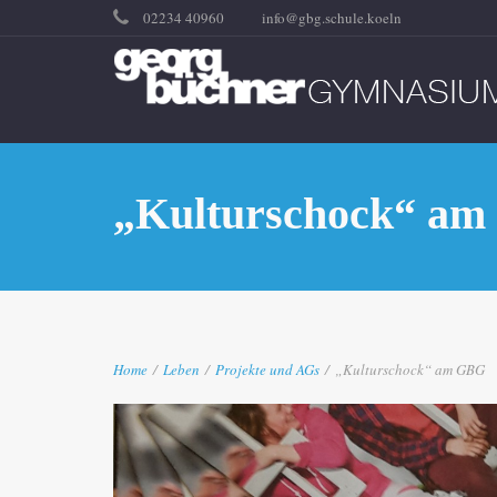
02234 40960
info@gbg.schule.koeln
„Kulturschock“ a
Home
/
Leben
/
Projekte und AGs
/
„Kulturschock“ am GBG