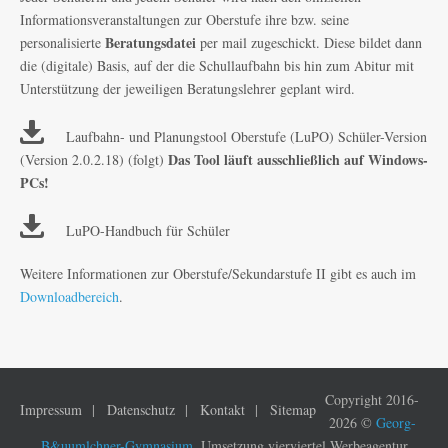
Informationsveranstaltungen zur Oberstufe ihre bzw. seine
Beratungsdatei
personalisierte
per mail zugeschickt. Diese bildet dann
die (digitale) Basis, auf der die Schullaufbahn bis hin zum Abitur mit
Unterstützung der jeweiligen Beratungslehrer geplant wird.
Laufbahn- und Planungstool Oberstufe (LuPO) Schüler-Version
Das Tool läuft ausschließlich auf Windows-
(Version 2.0.2.18) (folgt)
PCs!
LuPO-Handbuch für Schüler
Weitere Informationen zur Oberstufe/Sekundarstufe II gibt es auch im
Downloadbereich
.
Copyright 2016-
Impressum
Datenschutz
Kontakt
Sitemap
2026 ©
Georg-
B&uumlchner-Gymnasium
. Umsetzung vierviertel Werbeagentur