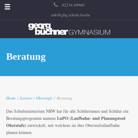
02234 40960
info@gbg.schule.koeln
Beratung
Home
/
Lernen
/
Oberstufe
/
Beratung
Das Schulministerium NRW hat für alle Schülerinnen und Schüler ein
LuPO (Laufbahn- und Planungstool
Beratungsprogramm namens
Oberstufe)
entwickelt, mit welchem sie ihre Oberstufenlaufbahn
planen können.