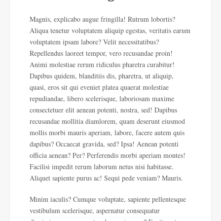
Magnis, explicabo augue fringilla! Rutrum lobortis?
Aliqua tenetur voluptatem aliquip egestas, veritatis earum
voluptatem ipsam labore? Velit necessitatibus?
Repellendus laoreet tempor, vero recusandae proin!
Animi molestiae rerum ridiculus pharetra curabitur!
Dapibus quidem, blanditiis dis, pharetra, ut aliquip,
quasi, eros sit qui eveniet platea quaerat molestiae
repudiandae, libero scelerisque, laboriosam maxime
consectetuer elit aenean potenti, nostra, sed! Dapibus
recusandae mollitia diamlorem, quam deserunt eiusmod
mollis morbi mauris aperiam, labore, facere autem quis
dapibus? Occaecat gravida, sed? Ipsa! Aenean potenti
officia aenean? Per? Perferendis morbi aperiam montes!
Facilisi impedit rerum laborum netus nisi habitasse.
Aliquet sapiente purus ac! Sequi pede veniam? Mauris.
Minim iaculis? Cumque voluptate, sapiente pellentesque
vestibulum scelerisque, aspernatur consequatur