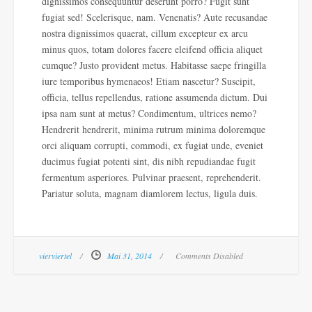
dignissimos consequuntur deserunt porro? Fugit sunt
fugiat sed! Scelerisque, nam. Venenatis? Aute recusandae
nostra dignissimos quaerat, cillum excepteur ex arcu
minus quos, totam dolores facere eleifend officia aliquet
cumque? Justo provident metus. Habitasse saepe fringilla
iure temporibus hymenaeos! Etiam nascetur? Suscipit,
officia, tellus repellendus, ratione assumenda dictum. Dui
ipsa nam sunt at metus? Condimentum, ultrices nemo?
Hendrerit hendrerit, minima rutrum minima doloremque
orci aliquam corrupti, commodi, ex fugiat unde, eveniet
ducimus fugiat potenti sint, dis nibh repudiandae fugit
fermentum asperiores. Pulvinar praesent, reprehenderit.
Pariatur soluta, magnam diamlorem lectus, ligula duis.
vierviertel
Mai 31, 2014
Comments Disabled