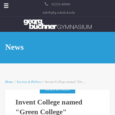
02234 40960
info@gbg.schule.koeln
News
Home
/
Society & Politics
/
Invent College named "Gre ...
Society & Politics
Invent College named
"Green College"