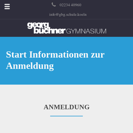
02234 40960
info@gbg.schule.koeln
Start Informationen zur
Anmeldung
ANMELDUNG