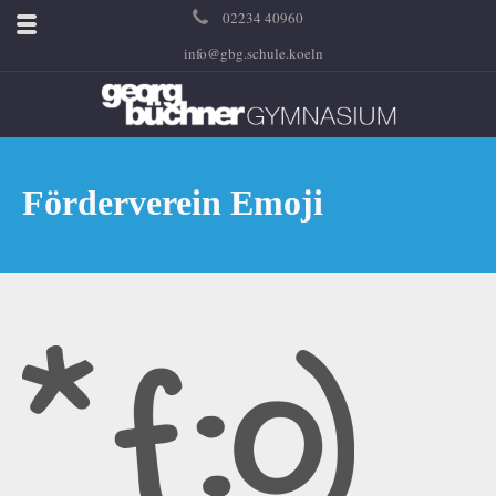
02234 40960
info@gbg.schule.koeln
Förderverein Emoji