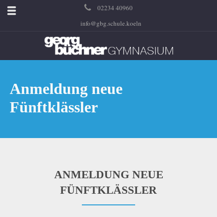
02234 40960
info@gbg.schule.koeln
Anmeldung neue
Fünftklässler
ANMELDUNG NEUE
FÜNFTKLÄSSLER