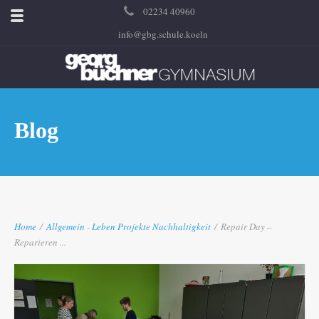
02234 40960
info@gbg.schule.koeln
Blog
Home
/
Allgemein
-
Leben
Projekte
Nachhaltigkeit
/
Repair Day –
Reparieren ...