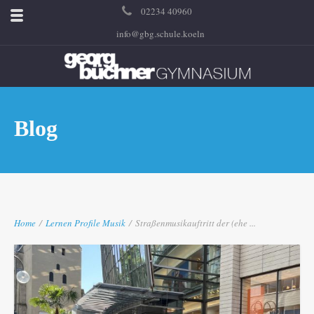
02234 40960
info@gbg.schule.koeln
Blog
Home
/
Lernen
Profile
Musik
/
Straßenmusikauftritt der (ehe ...