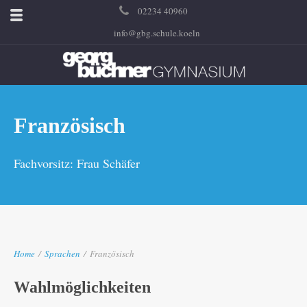
02234 40960
info@gbg.schule.koeln
Französisch
Fachvorsitz: Frau Schäfer
Home
/
Sprachen
/
Französisch
Wahlmöglichkeiten