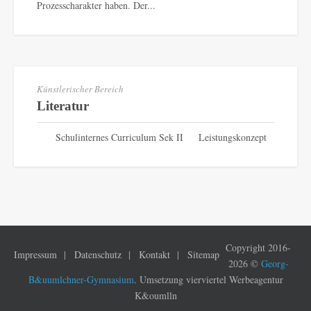
Prozesscharakter haben. Der...
Künstlerischer Bereich
Literatur
Schulinternes Curriculum Sek II Leistungskonzept
Copyright 2016-
Impressum
Datenschutz
Kontakt
Sitemap
2026 ©
Georg-
B&uumlchner-Gymnasium
. Umsetzung vierviertel Werbeagentur
K&oumlln