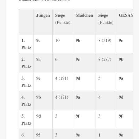
Jungen
Siege
Mädchen
Siege
GESAMT
(Punkte)
(Punkte)
1.
9c
9b
9c
10
8 (319)
Platz
2.
9a
9c
9b
6
8 (287)
Platz
3.
9e
9d
9a
4 (191)
5
Platz
4.
9b
9a
9d
4 (171)
4
Platz
5.
9d
9f
9f
3
3
Platz
6.
9f
9e
9e
3
1