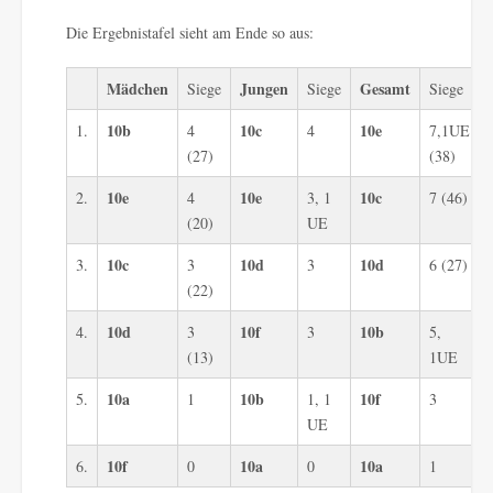
Die Ergebnistafel sieht am Ende so aus:
Mädchen
Jungen
Gesamt
Siege
Siege
Siege
10b
10c
10e
1.
4
4
7,1UE
(27)
(38)
10e
10e
10c
2.
4
3, 1
7 (46)
(20)
UE
10c
10d
10d
3.
3
3
6 (27)
(22)
10d
10f
10b
4.
3
3
5,
(13)
1UE
10a
10b
10f
5.
1
1, 1
3
UE
10f
10a
10a
6.
0
0
1