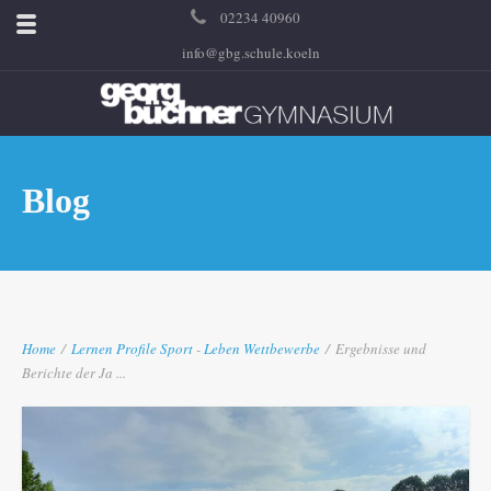
02234 40960
info@gbg.schule.koeln
Blog
Home
/
Lernen
Profile
Sport
-
Leben
Wettbewerbe
/
Ergebnisse und
Berichte der Ja ...