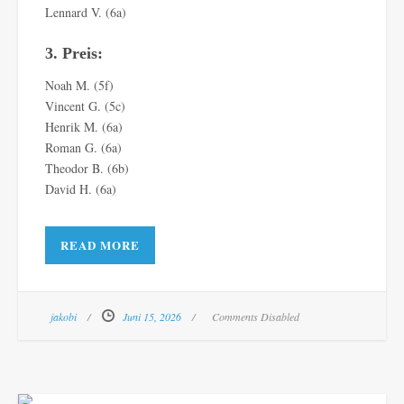
Lennard V. (6a)
3. Preis:
Noah M. (5f)
Vincent G. (5c)
Henrik M. (6a)
Roman G. (6a)
Theodor B. (6b)
David H. (6a)
READ MORE
jakobi
Juni 15, 2026
Comments Disabled