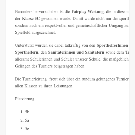
Fairplay-Wertung
Besonders hervorzuheben ist die
, die in diesem Ja
Klasse 5C
der
gewonnen wurde. Damit wurde nicht nur der sportliche
sondern auch ein respektvoller und gemeinschaftlicher Umgang auf d
Spielfeld ausgezeichnet.
SporthelferInnen un
Unterstützt wurden sie dabei tatkräftig von den
Sporthelfern
Sanitäterinnen und Sanitätern
Tech
, den
sowie dem
allesamt Schülerinnen und Schüler unserer Schule, die maßgeblich z
Gelingen des Turniers beigetragen haben.
Die Turnierleitung freut sich über ein rundum gelungenes Turnier und
allen Klassen zu ihren Leistungen.
Platzierung:
5b
5a
5e