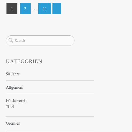
Seitennummerierung
1
2
…
11
der
Beiträge
KATEGORIEN
50 Jahre
Allgemein
Förderverein
*f:o)
Gremien