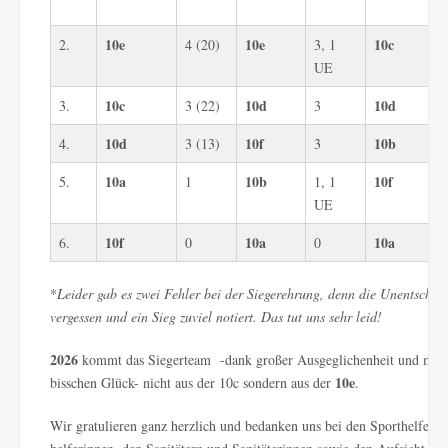
10e
10e
10c
2.
4 (20)
3, 1
UE
10c
10d
10d
3.
3 (22)
3
10d
10f
10b
4.
3 (13)
3
10a
10b
10f
5.
1
1, 1
UE
10f
10a
10a
6.
0
0
*
Leider gab es zwei Fehler bei der Siegerehrung, denn die Unentschi
vergessen und ein Sieg zuviel notiert.
Das tut uns sehr leid!
2026
kommt das Siegerteam -dank großer Ausgeglichenheit und mit 
10e
bisschen Glück- nicht aus der 10c sondern aus der
.
Wir gratulieren ganz herzlich und bedanken uns bei den Sporthelfern 