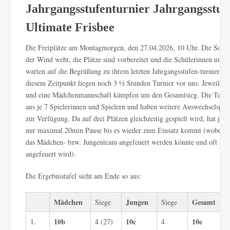
Jahrgangsstufenturnier Jahrgangsstufe
Ultimate Frisbee
Die Freiplätze am Montagmorgen, den 27.04.2026, 10 Uhr. Die Sonne
der Wind weht, die Plätze sind vorbereitet und die Schülerinnen und 
warten auf die Begrüßung zu ihrem letzten Jahrgangsstufen-turnier 
diesem Zeitpunkt liegen noch 3 ½ Stunden Turnier vor uns. Jeweils e
und eine Mädchenmannschaft kämpfen um den Gesamtsieg. Die Teams
aus je 7 Spielerinnen und Spielern und haben weitere Auswechselspie
zur Verfügung. Da auf drei Plätzen gleichzeitig gespielt wird, hat jed
nur maximal 20min Pause bis es wieder zum Einsatz kommt (wobei in
das Mädchen- bzw. Jungenteam angefeuert werden könnte und oft auc
angefeuert wird).
Die Ergebnistafel sieht am Ende so aus:
Mädchen
Jungen
Gesamt
Siege
Siege
10b
10c
10e
1.
4 (27)
4