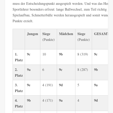
muss der Entscheidungspunkt ausgespielt werden. Und was das Herz d
Sportlehrer besonders erfreut: lange Ballwechsel, zum Teil richtig gut
Spielaufbau, Schmetterbälle werden herausgespielt und somit wunder
Punkte erzielt.
Jungen
Siege
Mädchen
Siege
GESAMT
(Punkte)
(Punkte)
1.
9c
9b
9c
10
8 (319)
Platz
2.
9a
9c
9b
6
8 (287)
Platz
3.
9e
9d
9a
4 (191)
5
Platz
4.
9b
9a
9d
4 (171)
4
Platz