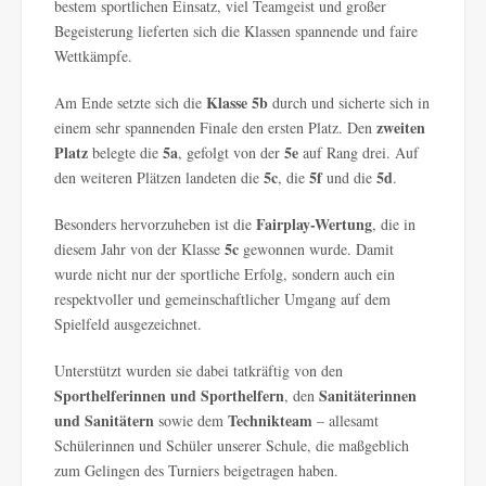
bestem sportlichen Einsatz, viel Teamgeist und großer
Begeisterung lieferten sich die Klassen spannende und faire
Wettkämpfe.
Klasse 5b
Am Ende setzte sich die
durch und sicherte sich in
zweiten
einem sehr spannenden Finale den ersten Platz. Den
Platz
5a
5e
belegte die
, gefolgt von der
auf Rang drei. Auf
5c
5f
5d
den weiteren Plätzen landeten die
, die
und die
.
Fairplay-Wertung
Besonders hervorzuheben ist die
, die in
5c
diesem Jahr von der Klasse
gewonnen wurde. Damit
wurde nicht nur der sportliche Erfolg, sondern auch ein
respektvoller und gemeinschaftlicher Umgang auf dem
Spielfeld ausgezeichnet.
Unterstützt wurden sie dabei tatkräftig von den
Sporthelferinnen und Sporthelfern
Sanitäterinnen
, den
und Sanitätern
Technikteam
sowie dem
– allesamt
Schülerinnen und Schüler unserer Schule, die maßgeblich
zum Gelingen des Turniers beigetragen haben.