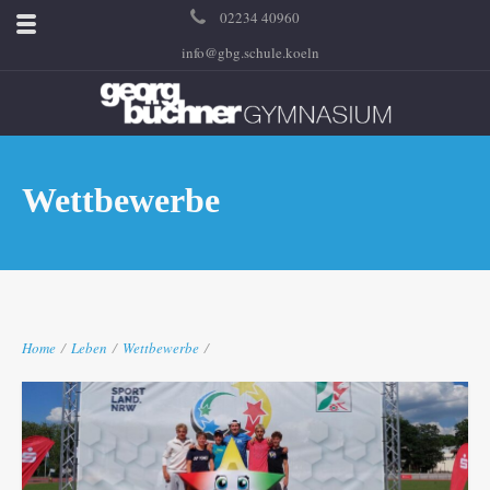
02234 40960
info@gbg.schule.koeln
Wettbewerbe
Home
/
Leben
/
Wettbewerbe
/