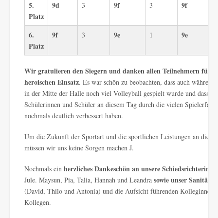
5.
9d
9f
9f
3
3
Platz
6.
9f
9e
9e
3
1
Platz
Wir gratulieren den Siegern und danken allen Teilnehmern für i
heroischen Einsatz
. Es war schön zu beobachten, dass auch während 
in der Mitte der Halle noch viel Volleyball gespielt wurde und dass sic
Schülerinnen und Schüler an diesem Tag durch die vielen Spielerfahr
nochmals deutlich verbessert haben.
Um die Zukunft der Sportart und die sportlichen Leistungen an dieser
müssen wir uns keine Sorgen machen J.
herzliches Dankeschön an unsere Schiedsrichterinne
Nochmals ein
sowie unser Sanitäte
Jule. Maysun, Pia, Talia, Hannah und Leandra
(David, Thilo und Antonia) und die Aufsicht führenden Kolleginnen 
Kollegen.