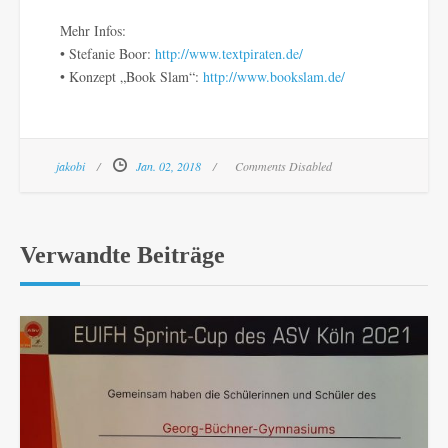
Mehr Infos:
• Stefanie Boor:
http://www.textpiraten.de/
• Konzept „Book Slam“:
http://www.bookslam.de/
jakobi
Jan. 02, 2018
Comments Disabled
Verwandte Beiträge