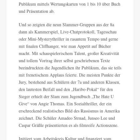
Publikum mittels Wertungskarten von 1 bis 10 über Buch
und Präsentation ab.
Und so zeigten die neun Slammer-Gruppen aus der 8a
dann als Kammerspiel, Live-Chatprotokoll, Tagesschau
oder Mini-Mysterythriller in rasantem Tempo und gerne
mit finalen Cliffhanger, wie man Appetit auf Bücher
macht. Mit schauspielerischem Talent, großer Kreativität
und tollem Vortrag ihrer selbst geschriebenen Texte
beeindruckten die Jugendlichen ihr Publikum, das sie teils
mit frenetischem Applaus feierte. Die meisten Punkte der
Jury, bestehend aus Schülern der 7a und anderen Klassen,
den lautesten Beifall und den „Haribo-Pokal“ für den
Sieger erhielt der Slam zum Jugendbuch „The Hate U
Give“ von Angie Thomas. Ein Sozialthriller, der ein
erschreckend realistisches Bild des Rassismus in Amerika
zeichnet. Die Schüler Amadeo Strnad, Junseo Lee und
Caspar Gräßle präsentierten es als filmreife Actionszene.
Initiiert vom Arbeitskreis Kultur und finanziert vom