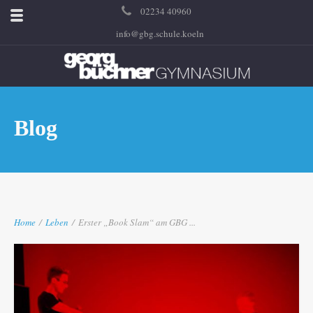
02234 40960
info@gbg.schule.koeln
Blog
Home
/
Leben
/
Erster „Book Slam“ am GBG ...