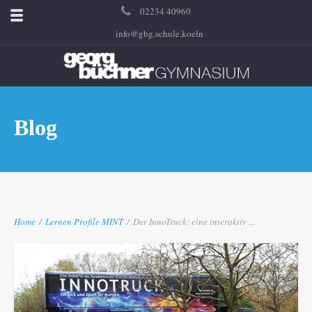
02234 40960
info@gbg.schule.koeln
Blog
Home
/
Lernen
Profile
MINT
/
Der InnoTruck: eine interaktiv ...