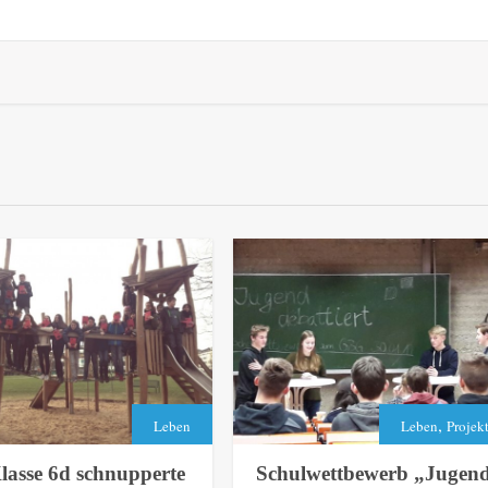
,
Leben
Leben
Projek
lasse 6d schnupperte
Schulwettbewerb „Jugen