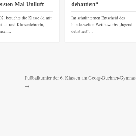
rsten Mal Uniluft
debattiert“
2. besuchte die Klasse 6d mit
Im schulinternen Entscheid des
athe- und Klassenlehrerin,
bundesweiten Wettbewerbs „Jugend
isen...
debattiert“...
Fußballturnier der 6. Klassen am Georg-Büchner-Gymna
→