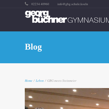
02234 40960
info@gbg.schule.koeln
Blog
Home
/
Leben
/
GBG meets Steinmeier