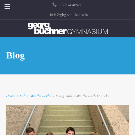
02234 40960
info@gbg.schule.koeln
Blog
Home
/
Leben
Wettbewerbe
/
Geographie-Wettbewerb Diercke ...