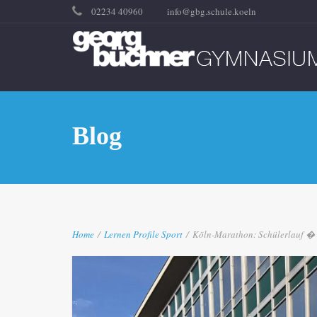
02234 40960
info@gbg.schule.koeln
Blog
Home
/
Lernen
Profile
Sport
/
Köln-Marathon: Schülerlauf � .