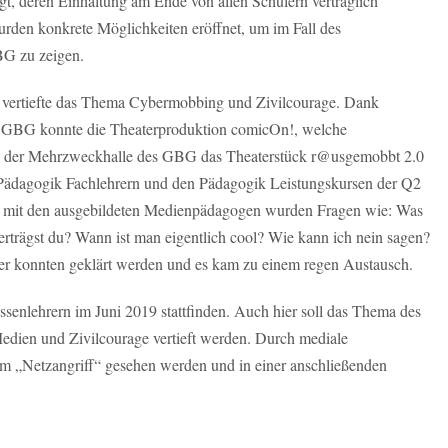
, deren Einhaltung am Ende von allen Schülern vertraglich
urden konkrete Möglichkeiten eröffnet, um im Fall des
BG zu zeigen.
 vertiefte das Thema Cybermobbing und Zivilcourage. Dank
des GBG konnte die Theaterproduktion comicOn!, welche
in der Mehrzweckhalle des GBG das Theaterstück r@usgemobbt 2.0
Pädagogik Fachlehrern und den Pädagogik Leistungskursen der Q2
de mit den ausgebildeten Medienpädagogen wurden Fragen wie: Was
erträgst du? Wann ist man eigentlich cool? Wie kann ich nein sagen?
hüler konnten geklärt werden und es kam zu einem regen Austausch.
senlehrern im Juni 2019 stattfinden. Auch hier soll das Thema des
dien und Zivilcourage vertieft werden. Durch mediale
lm „Netzangriff“ gesehen werden und in einer anschließenden