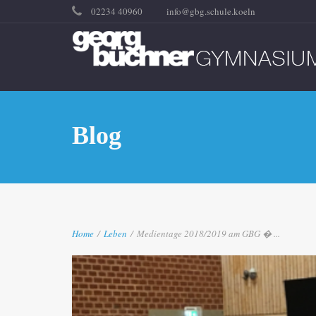
02234 40960
info@gbg.schule.koeln
Blog
Home
/
Leben
/
Medientage 2018/2019 am GBG � ...