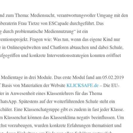
bend zum Thema: Mediensucht, verantwortungsvoller Umgang mit den
hberaterin Frau Tietze von ESCapade durchgeführt. Das
 durch problematische Mediennutzung“ ist ein
räventionsprojekt. Fragen wie: Was tun, wenn das eigene Kind nur
 in Onlinespielwelten und Chatforen abtauchen und dabei Schule,
gegriffen und konkrete Interventionsstrategien konnten eröffnet
die Medientage in drei Module. Das erste Modul fand am 05.02.2019
uf Basis von Materialien der Website
KLICKSAFE.de
– Die EU-
üler in Anwesenheit eines Klassenlehrers für das Thema
atsApp. Spätestens auf der weiterführenden Schule steht ein
hüler. Eine Klassenchatgruppe gibt es zudem in fast jeder Klasse.
m Klassenchat können das Klassenklima negativ beeinflussen. Um
hst vorzubeugen, wurden konkrete Erfahrungen thematisiert und