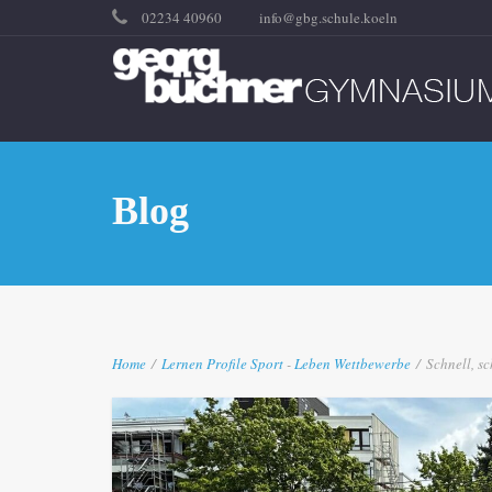
02234 40960
info@gbg.schule.koeln
Blog
Home
/
Lernen
Profile
Sport
-
Leben
Wettbewerbe
/
Schnell, s