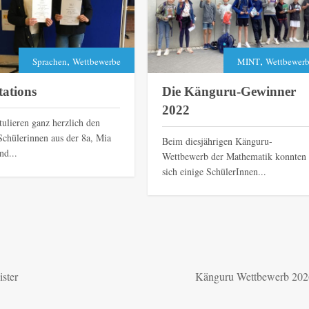
,
,
Sprachen
Wettbewerbe
MINT
Wettbewer
itations
Die Känguru-Gewinner
2022
tulieren ganz herzlich den
Schülerinnen aus der 8a, Mia
Beim diesjährigen Känguru-
nd...
Wettbewerb der Mathematik konnten
sich einige SchülerInnen...
ster
Känguru Wettbewerb 202