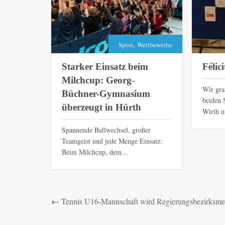
,
Sport
Wettbewerbe
Starker Einsatz beim
Félic
Milchcup: Georg-
Wir gra
Büchner-Gymnasium
beiden 
überzeugt in Hürth
Wirth u
Spannende Ballwechsel, großer
Teamgeist und jede Menge Einsatz:
Beim Milchcup, dem...
←
Tennis U16-Mannschaft wird Regierungsbezirksmei