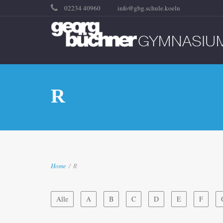
02234 40960
info@gbg.schule.koeln
R
Home
/
R
Alle
A
B
C
D
E
F