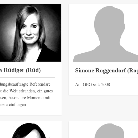
a Rüdiger (Rüd)
Simone Roggendorf (Ro
dungsbeauftragte Referendare
Am GBG seit: 2008
: die Welt erkunden, ein gutes
esen, besondere Momente mit
mera einfangen