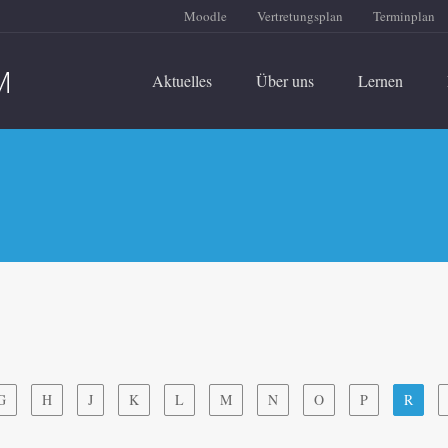
Moodle
Vertretungsplan
Terminplan
Aktuelles
Über uns
Lernen
G
H
J
K
L
M
N
O
P
R