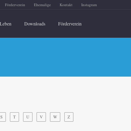
Förderverein
Ehemalige
Kontakt
Instagram
Leben
Downloads
Förderverein
S
T
U
V
W
Z