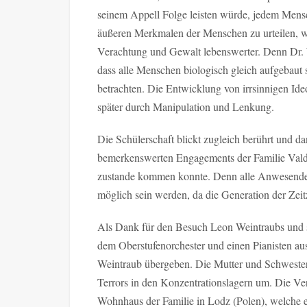
seinem Appell Folge leisten würde, jedem Mens
äußeren Merkmalen der Menschen zu urteilen, w
Verachtung und Gewalt lebenswerter. Denn Dr. Wei
dass alle Menschen biologisch gleich aufgebau
betrachten. Die Entwicklung von irrsinnigen Ide
später durch Manipulation und Lenkung.
Die Schülerschaft blickt zugleich berührt und 
bemerkenswerten Engagements der Familie Vald
zustande kommen konnte. Denn alle Anwesenden w
möglich sein werden, da die Generation der Zei
Als Dank für den Besuch Leon Weintraubs und s
dem Oberstufenorchester und einen Pianisten aus
Weintraub übergeben. Die Mutter und Schwester
Terrors in den Konzentrationslagern um. Die Ve
Wohnhaus der Familie in Lodz (Polen), welche e