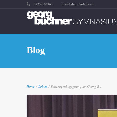
02234 40960
info@gbg.schule.koeln
Blog
Home
/
Leben
/
Zeitzeugenbegegnung am Georg-B ...