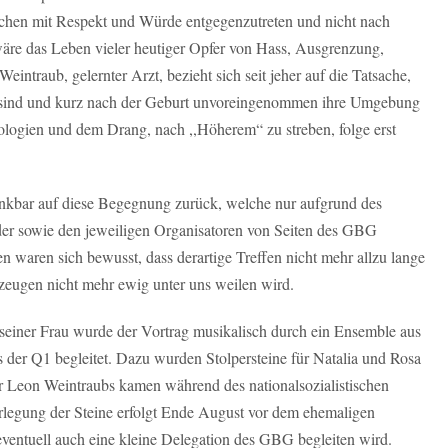
chen mit Respekt und Würde entgegenzutreten und nicht nach
äre das Leben vieler heutiger Opfer von Hass, Ausgrenzung,
ntraub, gelernter Arzt, bezieht sich seit jeher auf die Tatsache,
t sind und kurz nach der Geburt unvoreingenommen ihre Umgebung
ologien und dem Drang, nach ,,Höherem“ zu streben, folge erst
dankbar auf diese Begegnung zurück, welche nur aufgrund des
er sowie den jeweiligen Organisatoren von Seiten des GBG
aren sich bewusst, dass derartige Treffen nicht mehr allzu lange
tzeugen nicht mehr ewig unter uns weilen wird.
einer Frau wurde der Vortrag musikalisch durch ein Ensemble aus
 der Q1 begleitet. Dazu wurden Stolpersteine für Natalia und Rosa
 Leon Weintraubs kamen während des nationalsozialistischen
rlegung der Steine erfolgt Ende August vor dem ehemaligen
ventuell auch eine kleine Delegation des GBG begleiten wird.