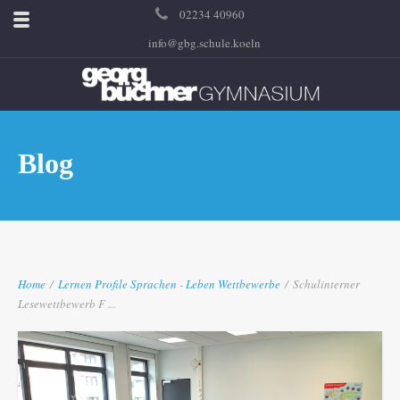
02234 40960
info@gbg.schule.koeln
Blog
Home
/
Lernen
Profile
Sprachen
-
Leben
Wettbewerbe
/
Schulinterner
Lesewettbewerb F ...