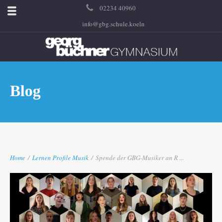
02234 40960
info@gbg.schule.koeln
Blog
Home
/
Lernen
Profile
Musik
/
Spende der GBG-Musiker an R ...