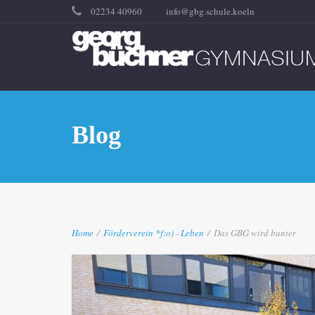
02234 40960
info@gbg.schule.koeln
Blog
Home
/
Förderverein
*f:o)
-
Leben
/
Das GBG wird bunter