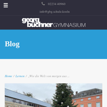
02234 40960
info@gbg.schule.koeln
Blog
Home
/
Lernen
/
„Wie die Welt von morgen aus ...