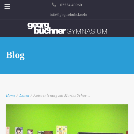
02234 40960
info@gbg.schule.koeln
Blog
Home
/
Leben
/
Autorenlesung mit Marius Schae ...