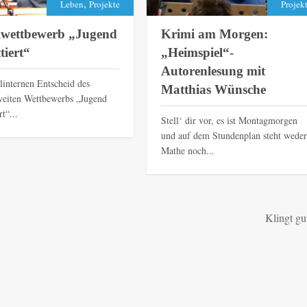
,
Leben
Projekte
Projek
lwettbewerb „Jugend
Krimi am Morgen:
tiert“
„Heimspiel“-
Autorenlesung mit
linternen Entscheid des
Matthias Wünsche
eiten Wettbewerbs „Jugend
rt“...
Stell‘ dir vor, es ist Montagmorgen
und auf dem Stundenplan steht weder
Mathe noch...
Klingt gu