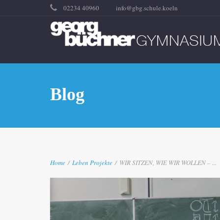
02234 40960
info@gbg.schule.koeln
Blog
Home
/
Leben
Projekte
/
WIR SITZEN, WIE WIR WOLLEN – ...