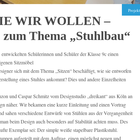
Projek
IE WIR WOLLEN –
 zum Thema „Stuhlbau“
entwickelten Schülerinnen und Schüler der Klasse 9c einen
m
eigenen Sitzmöbel
signer sich mit dem Thema „Sitzen“ beschäftigt, wie sie entworfen
rstellung eines Stuhles ankommt? Dies und andere Einzelheiten
uzon und Caspar Schmitz vom Designstudio „dreikant“ aus Köln an
n näher. Wir bekamen eine kurze Einleitung und einen Vortrag
und sahen verschiedene Entwürfe von Stühlen aus der Vergangenheit
 man beim Design auch besonders auf Stabilität achten muss. Des
ufte Exemplar sei: Der simple weiße stapelbare Plastikstuhl.
uppen aufgeteilt mit dem Auftrag, einen möglichst neuen und