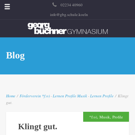
02234 40960
info@gbg.schule.koeln
Blog
Home
/
Förderverein
*f:o)
-
Lernen
Profile
Musik
-
Lernen
Profile
/
Klingt
gut.
,
,
*f:o)
Musik
Profile
Klingt gut.